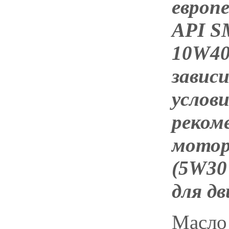
европ
API S
10W40
завис
услов
реком
мотор
(5W30
для дв
Масло 