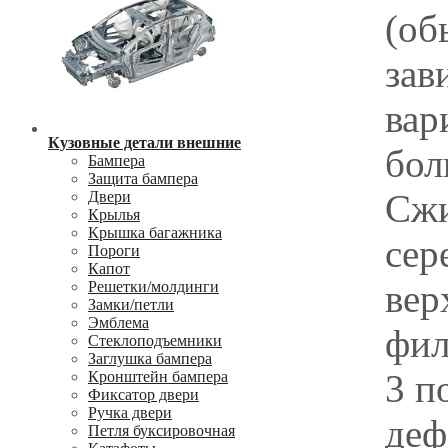
(об
зав
вар
Кузовные детали внешние
бол
Бампера
Защита бампера
Сжи
Двери
Крылья
Крышка багажника
сер
Пороги
Капот
вер
Решетки/молдинги
Замки/петли
Эмблема
фил
Стеклоподъемники
Заглушка бампера
3 п
Кронштейн бампера
Фиксатор двери
Ручка двери
деф
Петля буксировочная