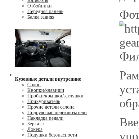
Катафоты
Отбойники
Фот
Передняя панель
Балка задняя
Фил
Рам
Кузовные детали внутренние
Салон
уст
Кнопки/клавиши
Пробки/крышки/заглушки
обр
Прикуриватель
Прочие детали салона
Подрулевые переключатели
Вве
Накладка педали
Зеркала
Локера
упо
Подушки безопасности