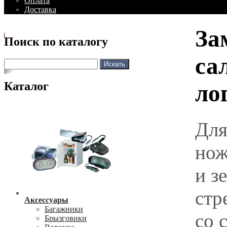
Оплата
Доставка
За
Поиск по каталогу
са
Каталог
ло
Для
нож
и з
стр
Аксессуары
Багажники
со 
Брызговики