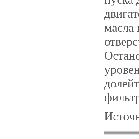
двигат
масла 
отверс
Остано
уровен
долейт
фильтр
Источн