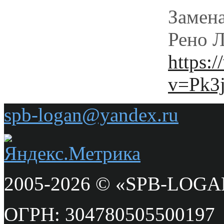
Замена
Рено Л
https:
v=Pk3
spb-logan@yandex.ru
2005-2026 © «SPB-LOG
ОГРН: 304780505500197