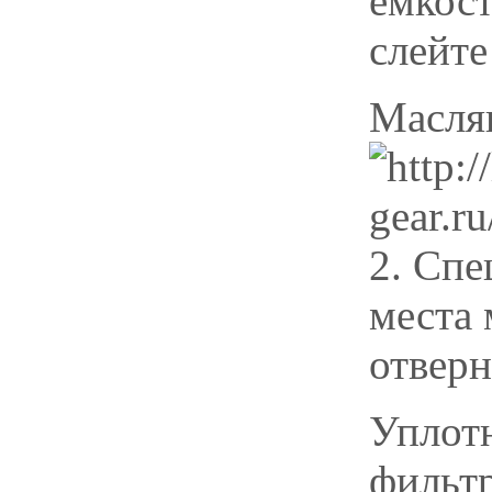
емкост
слейте
Масля
2. Спе
места 
отверн
Уплотн
фильт