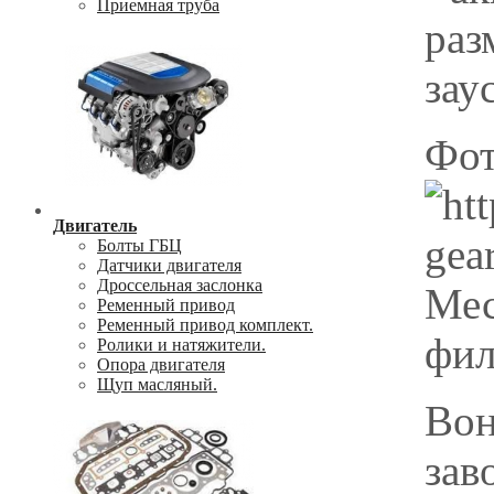
Приемная труба
раз
зау
Фот
Двигатель
Болты ГБЦ
Датчики двигателя
Дроссельная заслонка
Мес
Ременный привод
Ременный привод комплект.
фил
Ролики и натяжители.
Опора двигателя
Щуп масляный.
Вон
зав