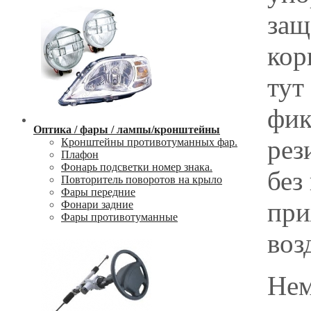
защ
кор
тут
фик
Оптика / фары / лампы/кронштейны
рез
Кронштейны противотуманных фар.
Плафон
Фонарь подсветки номер знака.
без
Повторитель поворотов на крыло
Фары передние
при
Фонари задние
Фары противотуманные
воз
Нем