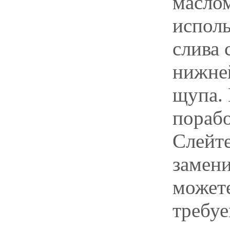
маслом
исполь
слива 
нижне
щупа. 
порабо
Слейте
замени
можете
требуе