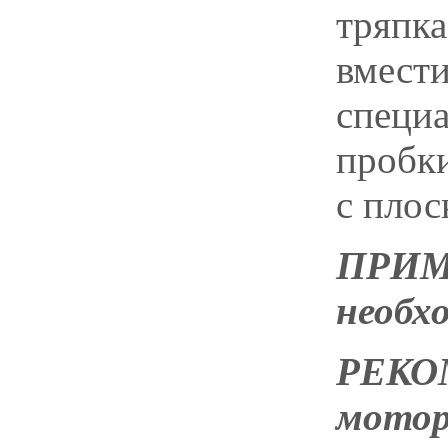
тряпка
вмести
специ
пробки
с плос
ПРИМ
необхо
РЕКО
мотор