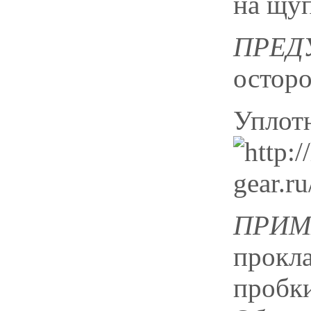
на щуп
ПРЕД
осторо
Уплот
ПРИМ
прокла
пробки