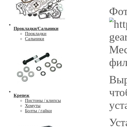
Фот
Прокладки/Сальники
Прокладки
Сальники
Мес
фил
Выр
что
Крепеж
Пистоны / клипсы
уст
Хомуты
Болты / гайки
Уст