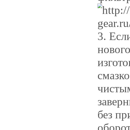
3. Есл
нового
изгото
смазко
чисты
заверн
без пр
оборот