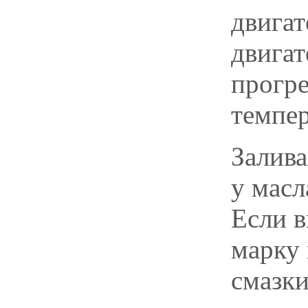
двигат
двигат
прогре
темпе
Залива
у масл
Если в
марку 
смазк