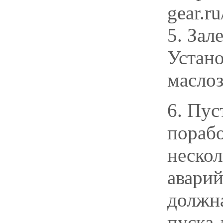
5. Зал
Устано
масло
6. Пус
порабо
нескол
аварий
должна
пуска 