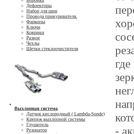
Воронка
Дефлекторы
пер
Набор для шин
Провода прикуривателя.
хор
Фаркопы
Ключи
Коврики
сос
Разное
Чехлы
рез
Щетки стеклоочистителя
где
зер
нег
нап
Выхлопная система
кот
Датчик кислородный ( Lambda-Sonde)
Крепеж выхлопной системы
Глушитель
- а
Резонатор