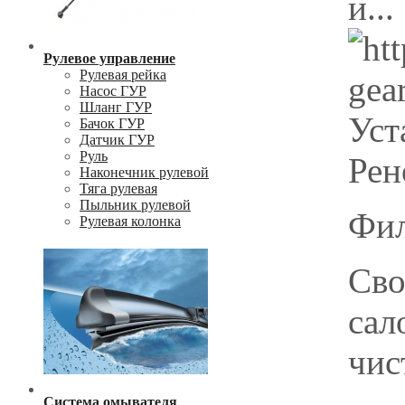
и...
Рулевое управление
Рулевая рейка
Насос ГУР
Шланг ГУР
Уст
Бачок ГУР
Датчик ГУР
Руль
Рен
Наконечник рулевой
Тяга рулевая
Пыльник рулевой
Фил
Рулевая колонка
Сво
сал
чис
Система омывателя