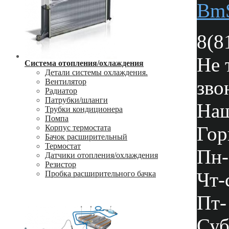
Bm
8(8
Не 
Система отопления/охлаждения
Детали системы охлаждения.
зво
Вентилятор
Радиатор
Патрубки/шланги
Наш
Трубки кондиционера
Помпа
Гор
Корпус термостата
Бачок расширительный
Термостат
Пн-
Датчики отопления/охлаждения
Резистор
Чт-
Пробка расширительного бачка
Пт-
Суб