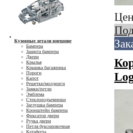
Цен
Под
Зак
Кузовные детали внешние
Бампера
Защита бампера
Двери
Кор
Крылья
Крышка багажника
Log
Пороги
Капот
Решетки/молдинги
Замки/петли
Эмблема
Стеклоподъемники
Заглушка бампера
Кронштейн бампера
Фиксатор двери
Ручка двери
Петля буксировочная
Катафоты