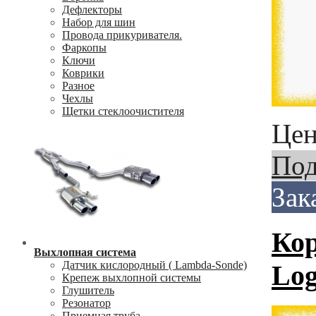
Дефлекторы
Набор для шин
Провода прикуривателя.
Фаркопы
Ключи
Коврики
Разное
Чехлы
Щетки стеклоочистителя
Цен
Под
Зак
Кор
Выхлопная система
Датчик кислородный ( Lambda-Sonde)
Log
Крепеж выхлопной системы
Глушитель
Резонатор
Приемная труба