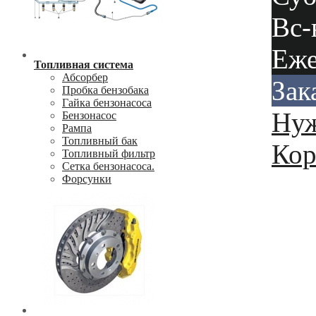
Вс-
Еже
Топливная система
Абсорбер
Зак
Пробка бензобака
Гайка бензонасоса
Нуж
Бензонасос
Рампа
Топливный бак
Кор
Топливный фильтр
Сетка бензонасоса.
Форсунки