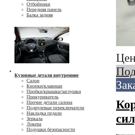
Отбойники
Передняя панель
Балка задняя
Цен
Под
Кузовные детали внутренние
Салон
Зак
Кнопки/клавиши
Пробки/крышки/заглушки
Прикуриватель
Кор
Прочие детали салона
Подрулевые переключатели
Накладка педали
си
Зеркала
Локера
Подушки безопасности