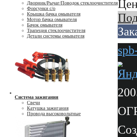
Цен
Дворник/Рычаг/Поводок стеклоочистителя
Форсунки с/о
Под
Крышка бачка омывателя
Мотор бачка омывателя
Бачок омывателя
Зак
Трапеция стеклоочистителя
Детали системы омывателя
spb
200
Система зажигания
Свечи
ОГР
Катушка зажигания
Провода высоковольтные
Соз