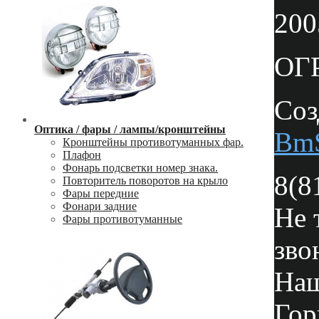
200
ОГР
Соз
Оптика / фары / лампы/кронштейны
Bm
Кронштейны противотуманных фар.
Плафон
Фонарь подсветки номер знака.
8(8
Повторитель поворотов на крыло
Фары передние
Фонари задние
Не 
Фары противотуманные
зво
Наш
Гор