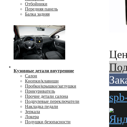
Отбойники
Передняя панель
Балка задняя
Цен
Под
Кузовные детали внутренние
Салон
Зак
Кнопки/клавиши
Пробки/крышки/заглушки
Прикуриватель
spb
Прочие детали салона
Подрулевые переключатели
Накладка педали
Зеркала
Локера
Подушки безопасности