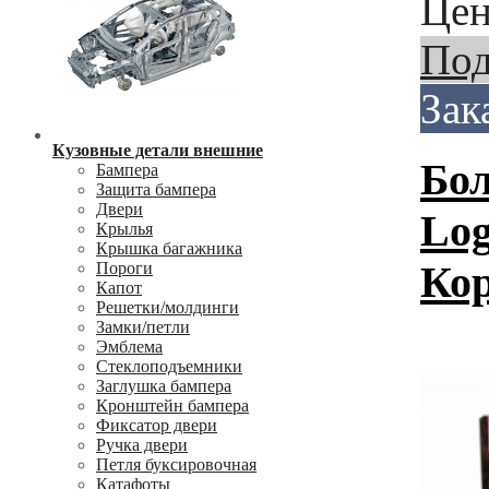
Цен
Под
Зак
Кузовные детали внешние
Бол
Бампера
Защита бампера
Двери
Lo
Крылья
Крышка багажника
Кор
Пороги
Капот
Решетки/молдинги
Замки/петли
Эмблема
Стеклоподъемники
Заглушка бампера
Кронштейн бампера
Фиксатор двери
Ручка двери
Петля буксировочная
Катафоты