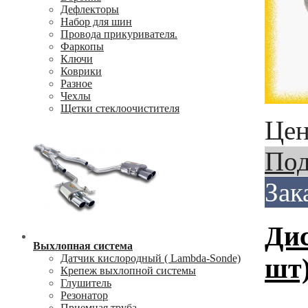
Дефлекторы
Набор для шин
Провода прикуривателя.
Фаркопы
Ключи
Коврики
Разное
Чехлы
Щетки стеклоочистителя
Цен
Под
Зак
Дис
Выхлопная система
Датчик кислородный ( Lambda-Sonde)
шт
Крепеж выхлопной системы
Глушитель
Резонатор
Приемная труба