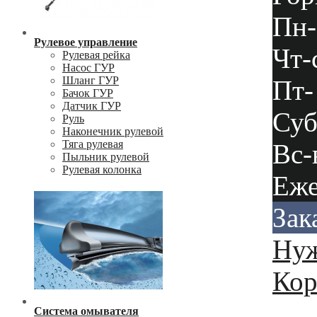
Пн-
Рулевое управление
Чт-
Рулевая рейка
Насос ГУР
Шланг ГУР
Пт-
Бачок ГУР
Датчик ГУР
Суб
Руль
Наконечник рулевой
Тяга рулевая
Вс-
Пыльник рулевой
Рулевая колонка
Еже
Зак
Нуж
Кор
Система омывателя