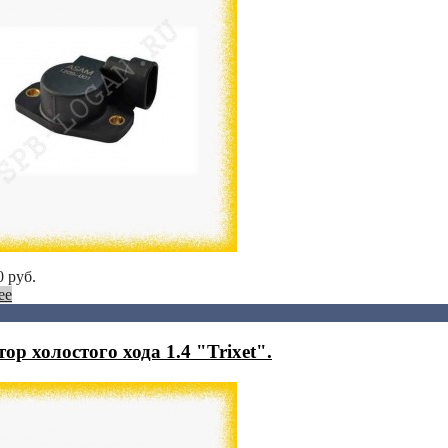
0
руб.
ее
ор холостого хода 1.4 "Trixet".