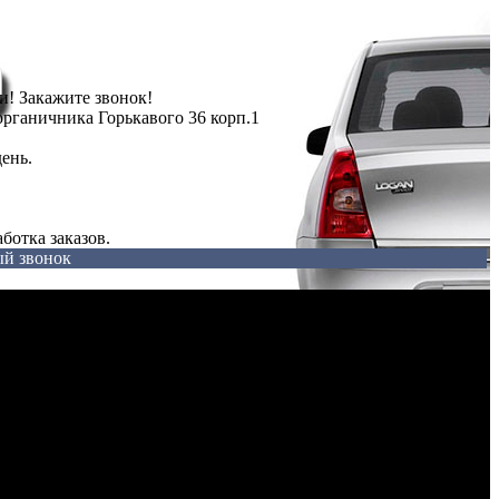
ги! Закажите звонок!
рганичника Горькавого 36 корп.1
ень.
ботка заказов.
ый звонок