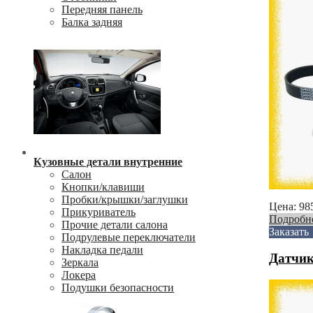
Передняя панель
Балка задняя
Кузовные детали внутренние
Салон
Кнопки/клавиши
Пробки/крышки/заглушки
Цена:
98
Прикуриватель
Подробн
Прочие детали салона
Заказать
Подрулевые переключатели
Накладка педали
Датчик
Зеркала
Локера
Подушки безопасности