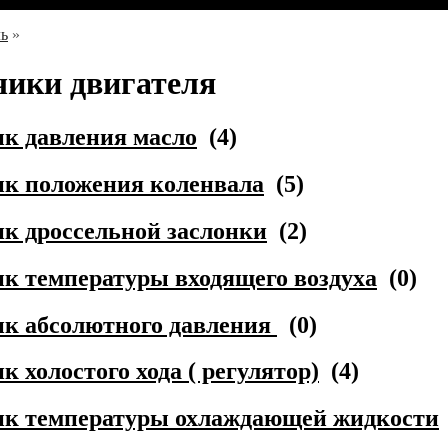
ль
»
чики двигателя
к давления масло
(4)
к положения коленвала
(5)
к дроссельной заслонки
(2)
к температуры входящего воздуха
(0)
к абсолютного давления
(0)
к холостого хода ( регулятор)
(4)
ик температуры охлаждающей жидкости