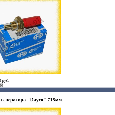
0
руб.
ее
 генератора "Dayco" 715мм.