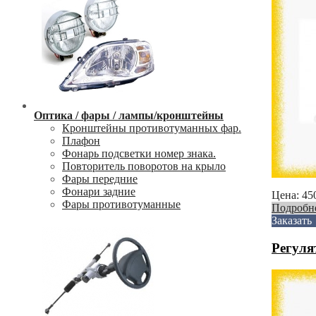
Оптика / фары / лампы/кронштейны
Кронштейны противотуманных фар.
Плафон
Фонарь подсветки номер знака.
Повторитель поворотов на крыло
Фары передние
Фонари задние
Цена:
45
Фары противотуманные
Подробн
Заказать
Регулят