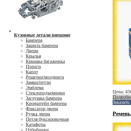
Кузовные детали внешние
Бампера
Защита бампера
Двери
Крылья
Крышка багажника
Пороги
Капот
Решетки/молдинги
Замки/петли
Эмблема
Цена:
45
Стеклоподъемники
Подробн
Заглушка бампера
Заказать
Кронштейн бампера
Фиксатор двери
Ремень
Ручка двери
Петля буксировочная
Катафоты
Отбойники