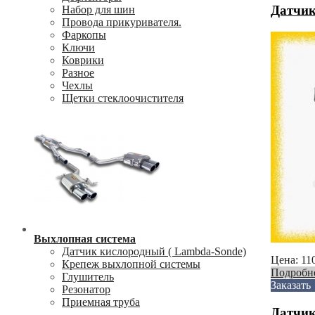
Датчик
Набор для шин
Провода прикуривателя.
Фаркопы
Ключи
Коврики
Разное
Чехлы
Щетки стеклоочистителя
Выхлопная система
Датчик кислородный ( Lambda-Sonde)
Цена:
11
Крепеж выхлопной системы
Подробн
Глушитель
Заказать
Резонатор
Приемная труба
Датчик