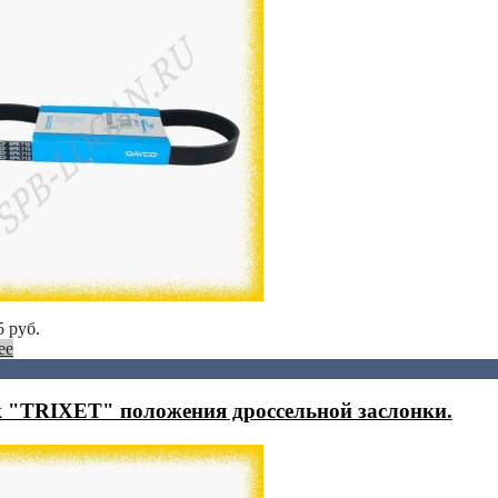
5
руб.
ее
 "TRIXET" положения дроссельной заслонки.