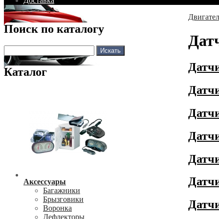
Доставка
Двигате
Поиск по каталогу
Дат
Датчи
Каталог
Датчи
Датчи
Датчи
Датчи
Датчи
Аксессуары
Багажники
Брызговики
Датч
Воронка
Дефлекторы