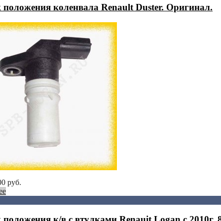
 положения коленвала Renault Duster. Оригинал.
00
руб.
ее
 положения к/в с втулками Renauit Logan с 2010г. 