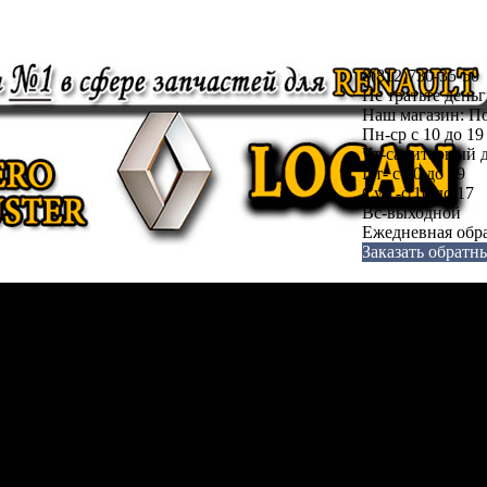
8(812)730-35-50
Не тратьте день
Наш магазин: По
Пн-ср с 10 до 19
Чт-санитарный д
Пт- с 10 до 19
Суб.-с 10 до 17
Вс-выходной
Ежедневная обра
Заказать обратн