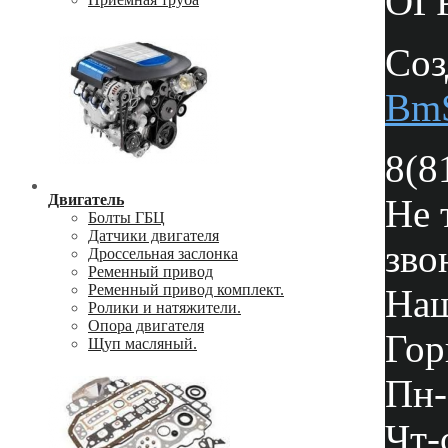
ОГР
Соз
Bm
8(8
Двигатель
Не 
Болты ГБЦ
Датчики двигателя
зво
Дроссельная заслонка
Ременный привод
Ременный привод комплект.
Наш
Ролики и натяжители.
Опора двигателя
Гор
Щуп масляный.
Пн-
Чт-