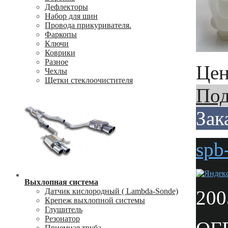
Дефлекторы
Набор для шин
Провода прикуривателя.
Фаркопы
Ключи
Коврики
Разное
Цен
Чехлы
Щетки стеклоочистителя
Под
Зак
spb
Выхлопная система
200
Датчик кислородный ( Lambda-Sonde)
Крепеж выхлопной системы
Глушитель
Резонатор
Приемная труба