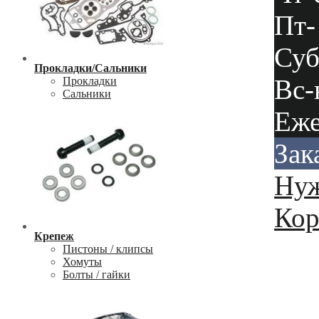
Пт-
Суб
Прокладки/Сальники
Вс-
Прокладки
Сальники
Еже
Зак
Нуж
Кор
Крепеж
Пистоны / клипсы
Хомуты
Болты / гайки