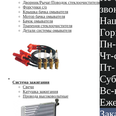
Дворник/Рычаг/Поводок стеклоочистителя
зво
Форсунки с/о
Крышка бачка омывателя
Мотор бачка омывателя
Наш
Бачок омывателя
Трапеция стеклоочистителя
Гор
Детали системы омывателя
Пн-
Чт-
Пт-
Суб
Система зажигания
Свечи
Вс-
Катушка зажигания
Провода высоковольтные
Еже
Зак