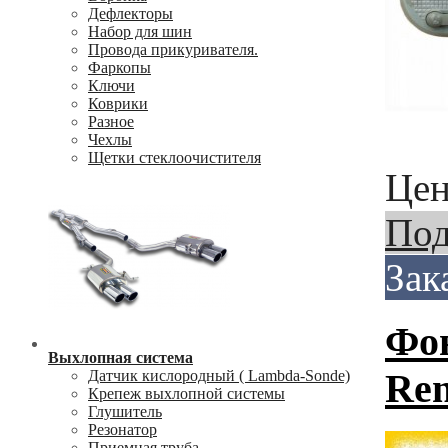
Дефлекторы
Набор для шин
Провода прикуривателя.
Фаркопы
Ключи
Коврики
Разное
Чехлы
Щетки стеклоочистителя
Цен
Под
Зак
Фон
Выхлопная система
Ren
Датчик кислородный ( Lambda-Sonde)
Крепеж выхлопной системы
Глушитель
Резонатор
Приемная труба