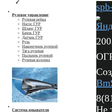
spb
Рулевое управление
Рулевая рейка
Насос ГУР
Шланг ГУР
Бачок ГУР
Датчик ГУР
200
Руль
Наконечник рулевой
Тяга рулевая
ОГР
Пыльник рулевой
Рулевая колонка
Соз
Bm
8(8
Не 
Система омывателя