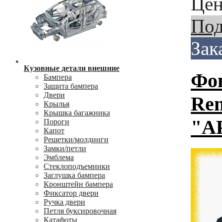
Цен
Под
Зак
Кузовные детали внешние
Фон
Бампера
Защита бампера
Двери
Ren
Крылья
Крышка багажника
"AP
Пороги
Капот
Решетки/молдинги
Замки/петли
Эмблема
Стеклоподъемники
Заглушка бампера
Кронштейн бампера
Фиксатор двери
Ручка двери
Петля буксировочная
Катафоты