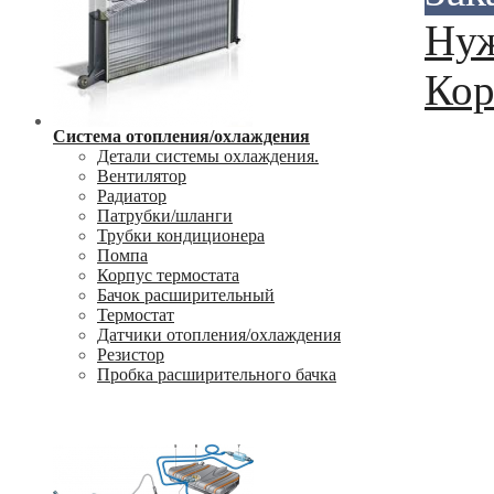
Нуж
Кор
Система отопления/охлаждения
Детали системы охлаждения.
Вентилятор
Радиатор
Патрубки/шланги
Трубки кондиционера
Помпа
Корпус термостата
Бачок расширительный
Термостат
Датчики отопления/охлаждения
Резистор
Пробка расширительного бачка