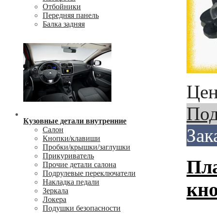
Отбойники
Передняя панель
Балка задняя
Цен
Под
Кузовные детали внутренние
Зак
Салон
Кнопки/клавиши
Пробки/крышки/заглушки
Прикуриватель
Пла
Прочие детали салона
Подрулевые переключатели
Накладка педали
кно
Зеркала
Локера
Подушки безопасности