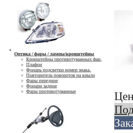
Оптика / фары / лампы/кронштейны
Кронштейны противотуманных фар.
Плафон
Фонарь подсветки номер знака.
Повторитель поворотов на крыло
Фары передние
Фонари задние
Фары противотуманные
Цен
Под
Зак