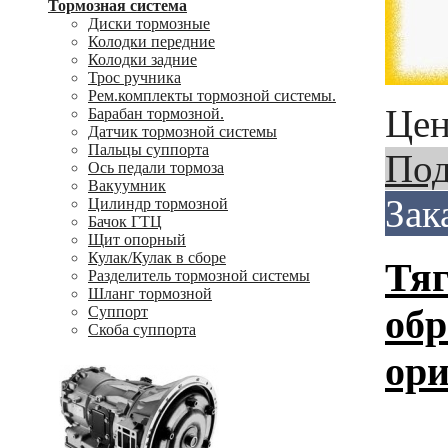
Тормозная система
Диски тормозные
Колодки передние
Колодки задние
Трос ручника
Рем.комплекты тормозной системы.
Цен
Барабан тормозной.
Датчик тормозной системы
Пальцы суппорта
Под
Ось педали тормоза
Вакуумник
Зак
Цилиндр тормозной
Бачок ГТЦ
Щит опорный
Кулак/Кулак в сборе
Тяг
Разделитель тормозной системы
Шланг тормозной
обр
Суппорт
Скоба суппорта
ори