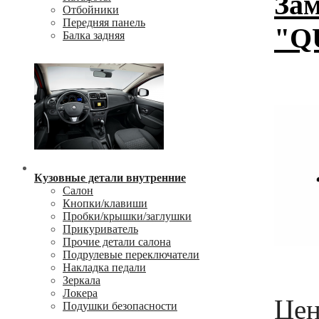
Зам
Отбойники
Передняя панель
"Q
Балка задняя
Кузовные детали внутренние
Салон
Кнопки/клавиши
Пробки/крышки/заглушки
Прикуриватель
Прочие детали салона
Подрулевые переключатели
Накладка педали
Зеркала
Локера
Цен
Подушки безопасности