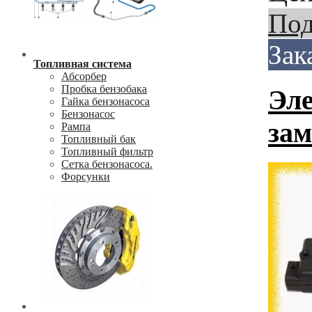
Под
Зак
Топливная система
Абсорбер
Пробка бензобака
Эле
Гайка бензонасоса
Бензонасос
за
Рампа
Топливный бак
Топливный фильтр
Сетка бензонасоса.
Форсунки