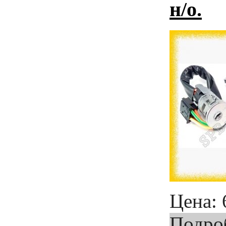
н/о.
Цена:
Подро