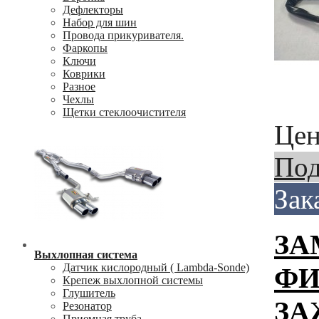
Дефлекторы
Набор для шин
Провода прикуривателя.
Фаркопы
Ключи
Коврики
Разное
Чехлы
Щетки стеклоочистителя
Цен
Под
Зак
ЗА
Выхлопная система
Датчик кислородный ( Lambda-Sonde)
ФИ
Крепеж выхлопной системы
Глушитель
ЗА
Резонатор
Приемная труба