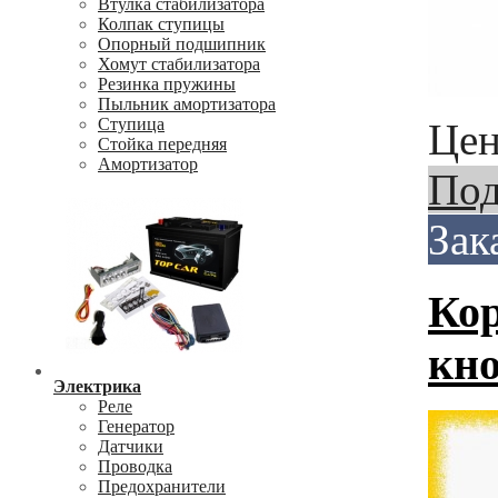
Втулка стабилизатора
Колпак ступицы
Опорный подшипник
Хомут стабилизатора
Резинка пружины
Пыльник амортизатора
Ступица
Цен
Стойка передняя
Амортизатор
Под
Зак
Кор
кно
Электрика
Реле
Генератор
Датчики
Проводка
Предохранители