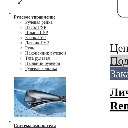
Рулевое управление
Рулевая рейка
Насос ГУР
Шланг ГУР
Бачок ГУР
Датчик ГУР
Цен
Руль
Наконечник рулевой
Под
Тяга рулевая
Пыльник рулевой
Рулевая колонка
Зак
Лич
Ren
Система омывателя