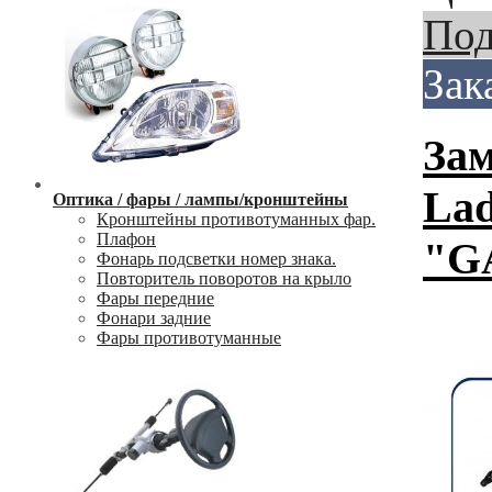
Под
Зак
Зам
Lad
Оптика / фары / лампы/кронштейны
Кронштейны противотуманных фар.
Плафон
"G
Фонарь подсветки номер знака.
Повторитель поворотов на крыло
Фары передние
Фонари задние
Фары противотуманные