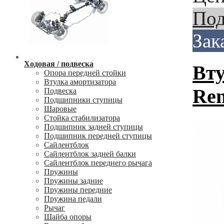
Под
Зак
Ходовая / подвеска
Вту
Опора передней стойки
Втулка амортизатора
Ren
Подвеска
Подшипники ступицы
Шаровые
Стойка стабилизатора
Подшипник задней ступицы
Подшипник передней ступицы
Сайлентблок
Сайлентблок задней балки
Сайлентблок переднего рычага
Пружины
Пружины задние
Пружины передние
Пружина педали
Рычаг
Шайба опоры