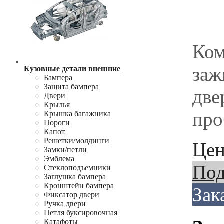
Ком
заж
Кузовные детали внешние
Бампера
Защита бампера
две
Двери
Крылья
про
Крышка багажника
Пороги
Капот
Решетки/молдинги
Цен
Замки/петли
Эмблема
Под
Стеклоподъемники
Заглушка бампера
Кронштейн бампера
Зак
Фиксатор двери
Ручка двери
Петля буксировочная
Катафоты