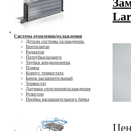
Зам
Lar
Система отопления/охлаждения
Детали системы охлаждения.
Вентилятор
Радиатор
Патрубки/шланги
Трубки кондиционера
Помпа
Корпус термостата
Бачок расширительный
Термостат
Датчики отопления/охлаждения
Резистор
Пробка расширительного бачка
Цен