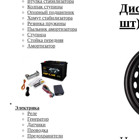
Втулка стабилизатора
Дис
Колпак ступицы
Опорный подшипник
Хомут стабилизатора
шт
Резинка пружины
Пыльник амортизатора
Ступица
Стойка передняя
Амортизатор
Электрика
Реле
Генератор
Датчики
Проводка
Предохранители