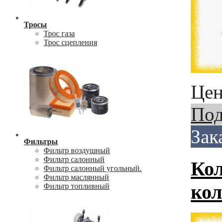
Тросы
Трос газа
Трос сцепления
Цен
Под
Зак
Фильтры
Фильтр воздушный
Фильтр салонный
Кол
Фильтр салонный угольный.
Фильтр маслянный
кол
Фильтр топливный