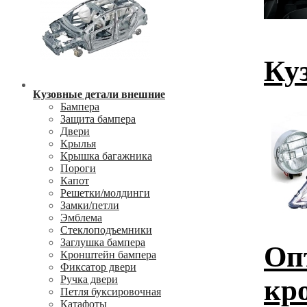
Ку
Кузовные детали внешние
Бампера
Защита бампера
Двери
Крылья
Крышка багажника
Пороги
Капот
Решетки/молдинги
Замки/петли
Эмблема
Стеклоподъемники
Заглушка бампера
Оп
Кронштейн бампера
Фиксатор двери
Ручка двери
кр
Петля буксировочная
Катафоты