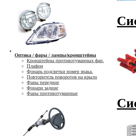
Си
Оптика / фары / лампы/кронштейны
Кронштейны противотуманных фар.
Плафон
Фонарь подсветки номер знака.
Повторитель поворотов на крыло
Фары передние
Фонари задние
Фары противотуманные
Си