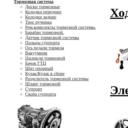
Тормозная система
Диски тормозные
Ход
Колодки передние
Колодки задние
Трос ручника
Рем.комплекты тормозной системы.
Барабан тормозной.
Датчик тормозной системы
Пальцы суппорта
Ось педали тормоза
Вакуумник
Цилиндр тормозной
Бачок ГТЦ
Щит опорный
Кулак/Кулак в сборе
Разделитель тормозной системы
Шланг тормозной
Эл
Суппорт
Скоба суппорта