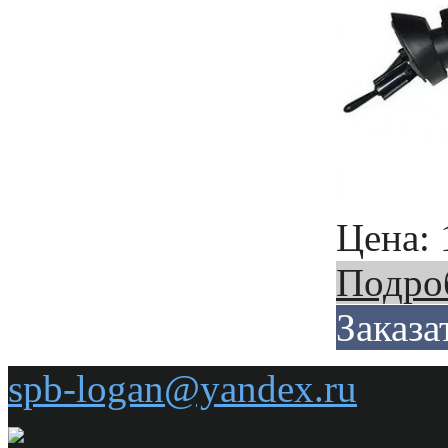
Цена:
Подро
Заказа
spb-logan@yandex.ru