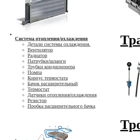
Тр
Система отопления/охлаждения
Детали системы охлаждения.
Вентилятор
Радиатор
Патрубки/шланги
Трубки кондиционера
Помпа
Корпус термостата
Бачок расширительный
Термостат
Датчики отопления/охлаждения
Резистор
Пробка расширительного бачка
Тр