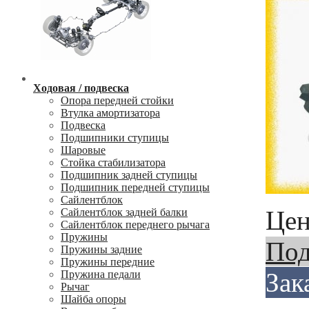
Ходовая / подвеска
Опора передней стойки
Втулка амортизатора
Подвеска
Подшипники ступицы
Шаровые
Стойка стабилизатора
Подшипник задней ступицы
Подшипник передней ступицы
Сайлентблок
Цен
Сайлентблок задней балки
Сайлентблок переднего рычага
Пружины
Под
Пружины задние
Пружины передние
Зак
Пружина педали
Рычаг
Шайба опоры