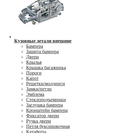
Кузовные детали внешние
Бампера
Защита бампера
Двери
Крылья
Крышка багажника
Пороги
Капот
Решетки/молдинги
Замки/петли
Эмблема
Стеклоподъемники
Заглушка бампера
Кронштейн бампера
Фиксатор двери
Ручка двери
Петля буксировочная
Катафоты