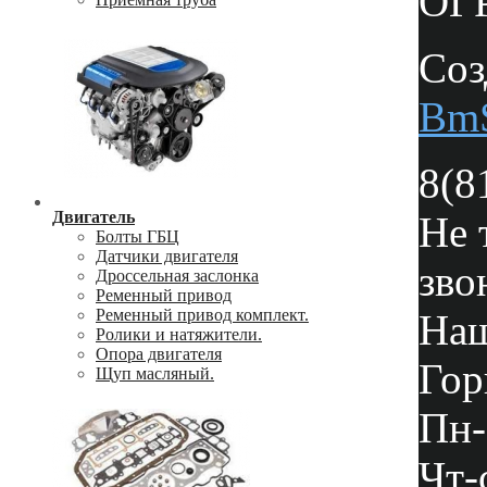
ОГР
Соз
Bm
8(8
Двигатель
Не 
Болты ГБЦ
Датчики двигателя
зво
Дроссельная заслонка
Ременный привод
Ременный привод комплект.
Наш
Ролики и натяжители.
Опора двигателя
Гор
Щуп масляный.
Пн-
Чт-