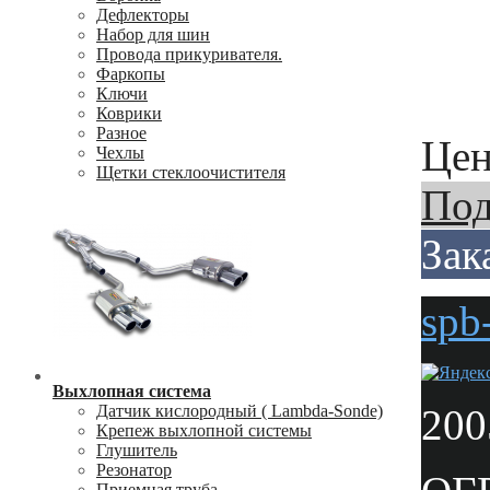
Дефлекторы
Набор для шин
Провода прикуривателя.
Фаркопы
Ключи
Коврики
Разное
Цен
Чехлы
Щетки стеклоочистителя
Под
Зак
spb
Выхлопная система
200
Датчик кислородный ( Lambda-Sonde)
Крепеж выхлопной системы
Глушитель
Резонатор
Приемная труба