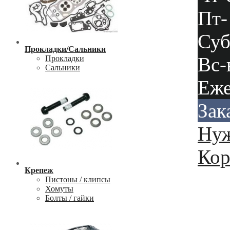
Пт-
Суб
Прокладки/Сальники
Вс-
Прокладки
Сальники
Еже
Зак
Нуж
Кор
Крепеж
Пистоны / клипсы
Хомуты
Болты / гайки