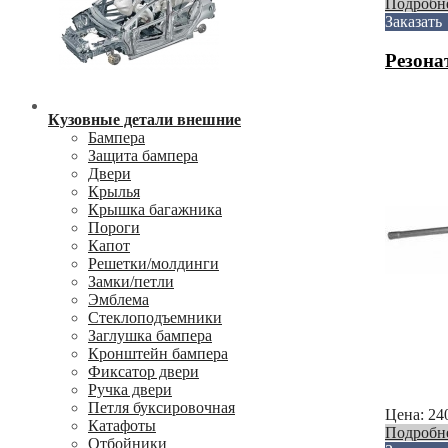
Подробн
Заказать
Резона
Кузовные детали внешние
Бампера
Защита бампера
Двери
Крылья
Крышка багажника
Пороги
Капот
Решетки/молдинги
Замки/петли
Эмблема
Стеклоподъемники
Заглушка бампера
Кронштейн бампера
Фиксатор двери
Ручка двери
Петля буксировочная
Цена:
24
Катафоты
Подробн
Отбойники