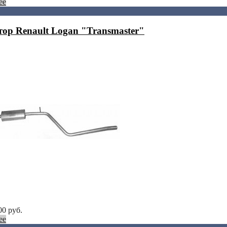
ее
тор Renault Logan "Transmaster"
00
руб.
ее