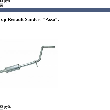
00
руб.
ее
тор Renault Sandero "Asso".
00
руб.