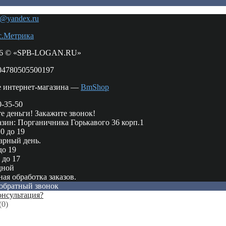
n@yandex.ru
26 © «SPB-LOGAN.RU»
04780505500197
е интернет-магазина —
BmShop
0-35-50
те деньги! Закажите звонок!
зин: Порганичника Горькавого 36 корп.1
0 до 19
арный день.
до 19
 до 17
дной
ая обработка заказов.
 обратный звонок
нсультация?
(
0
)