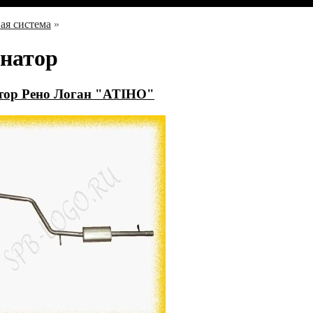
ая система
»
онатор
тор Рено Логан "ATIHO"