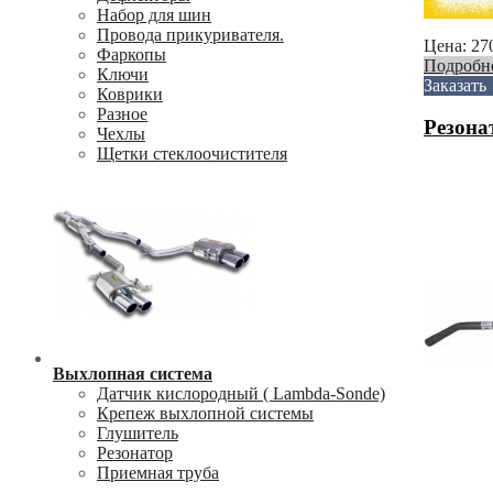
Набор для шин
Провода прикуривателя.
Цена:
27
Фаркопы
Подробн
Ключи
Заказать
Коврики
Разное
Резона
Чехлы
Щетки стеклоочистителя
Выхлопная система
Датчик кислородный ( Lambda-Sonde)
Крепеж выхлопной системы
Глушитель
Резонатор
Приемная труба