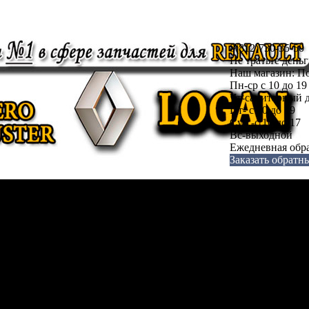
8(812)730-35-50
Не тратьте день
Наш магазин: По
Пн-ср с 10 до 19
Чт-санитарный д
Пт- с 10 до 19
Суб.-с 10 до 17
Вс-выходной
Ежедневная обра
Заказать обратн