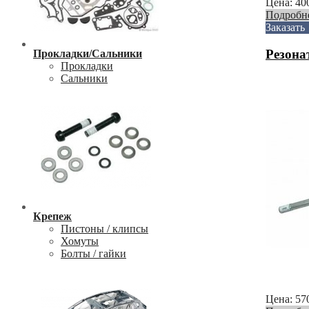
Цена:
40
Подробн
Заказать
Резона
Прокладки/Сальники
Прокладки
Сальники
Крепеж
Пистоны / клипсы
Хомуты
Болты / гайки
Цена:
57