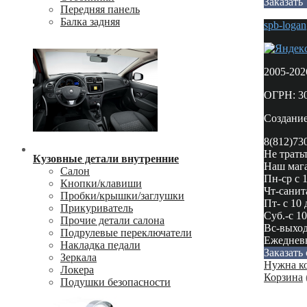
Заказать
Передняя панель
Балка задняя
spb-loga
2005-20
ОГРН: 3
Создани
8(812)73
Не трать
Кузовные детали внутренние
Наш мага
Салон
Пн-ср с 1
Кнопки/клавиши
Чт-санит
Пробки/крышки/заглушки
Пт- с 10 
Прикуриватель
Суб.-с 10
Прочие детали салона
Вс-выхо
Подрулевые переключатели
Ежедневн
Накладка педали
Заказать
Зеркала
Нужна ко
Локера
Корзина
Подушки безопасности