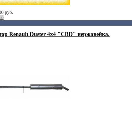
00
руб.
ее
тор Renault Duster 4x4 "CBD" нержавейка.