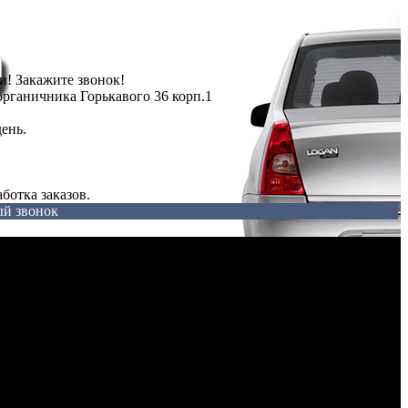
ги! Закажите звонок!
рганичника Горькавого 36 корп.1
ень.
ботка заказов.
ый звонок